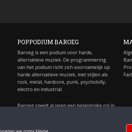
POPPODIUM BAROEG
MA
Baroeg is een podium voor harde,
Alg
alternatieve muziek. De programmering
Ban
van het podium richt zich voornamelijk op
Pro
harde alternatieve muziek, met stijlen als
Fac
rock, metal, hardcore, punk, psychobilly,
electro en industrial.
Baroeg speelt al jaren een belangrijke rol in
de culturele sector van Rotterdam. In 1981
begon Baroeg als open jongerencentrum
en in 2021 bestond het poppodium 40 jaar.
moeten we soms kleine