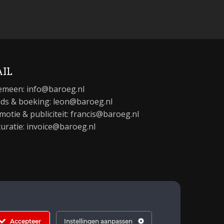
IL
emeen:
info@baroeg.nl
ds & boeking: leon@baroeg.nl
motie & publiciteit: francis@baroeg.nl
turatie: invoice@baroeg.nl
Accepteer
Instellingen aanpassen