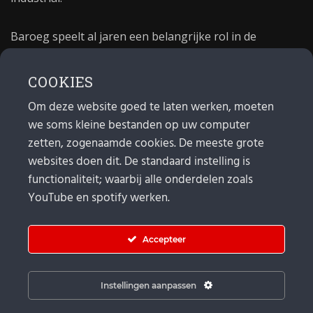
Baroeg speelt al jaren een belangrijke rol in de
culturele sector van Rotterdam. In 1981 begon Baroeg
als open jongerencentrum en in 2021 bestond het
COOKIES
poppodium 40 jaar.
Om deze website goed te laten werken, moeten
we soms kleine bestanden op uw computer
MAIL
zetten, zogenaamde cookies. De meeste grote
websites doen dit. De standaard instelling is
Algemeen:
info@baroeg.nl
Bands & boeking: leon@baroeg.nl
functionaliteit; waarbij alle onderdelen zoals
Promotie & publiciteit: francis@baroeg.nl
YouTube en spotify werken.
Facturatie: invoice@baroeg.nl
Accepteer
Instellingen aanpassen
© Baroeg 2025 | Created by gwmp.nl. |
Cookie instellingen