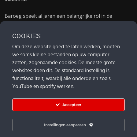
Baroeg speelt al jaren een belangrijke rol in de
culturele sector van Rotterdam. In 1981 begon Baroeg
als open jongerencentrum en in 2021 bestond het
COOKIES
poppodium 40 jaar.
Om deze website goed te laten werken, moeten
we soms kleine bestanden op uw computer
MAIL
zetten, zogenaamde cookies. De meeste grote
websites doen dit. De standaard instelling is
Algemeen:
info@baroeg.nl
Bands & boeking: leon@baroeg.nl
functionaliteit; waarbij alle onderdelen zoals
Promotie & publiciteit: francis@baroeg.nl
YouTube en spotify werken.
Facturatie: invoice@baroeg.nl
Accepteer
Instellingen aanpassen
© Baroeg 2026 |
Cookie instellingen