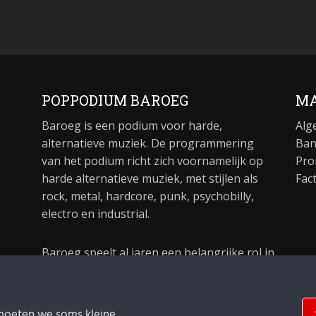
POPPODIUM BAROEG
MA
Baroeg is een podium voor harde,
Alg
alternatieve muziek. De programmering
Ban
van het podium richt zich voornamelijk op
Pro
harde alternatieve muziek, met stijlen als
Fac
rock, metal, hardcore, punk, psychobilly,
electro en industrial.
Baroeg speelt al jaren een belangrijke rol in
de culturele sector van Rotterdam. In 1981
begon Baroeg als open jongerencentrum
en in 2021 bestond het poppodium 40 jaar.
moeten we soms kleine