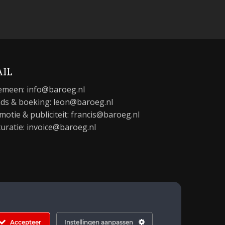
IL
emeen:
info@baroeg.nl
ds & boeking: leon@baroeg.nl
motie & publiciteit: francis@baroeg.nl
turatie: invoice@baroeg.nl
Accepteer
Instellingen aanpassen