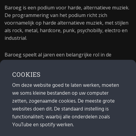
Baroeg is een podium voor harde, alternatieve muziek.
De programmering van het podium richt zich
voornamelijk op harde alternatieve muziek, met stijlen
als rock, metal, hardcore, punk, psychobilly, electro en
industrial.
Baroeg speelt al jaren een belangrijke rol in de
culturele sector van Rotterdam. In 1981 begon Baroeg
als open jongerencentrum en in 2021 bestond het
COOKIES
poppodium 40 jaar.
Om deze website goed te laten werken, moeten
we soms kleine bestanden op uw computer
MAIL
zetten, zogenaamde cookies. De meeste grote
websites doen dit. De standaard instelling is
Algemeen:
info@baroeg.nl
Bands & boeking: leon@baroeg.nl
functionaliteit; waarbij alle onderdelen zoals
Promotie & publiciteit: francis@baroeg.nl
YouTube en spotify werken.
Facturatie: invoice@baroeg.nl