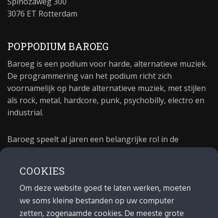
Spinozaweg 300
3076 ET Rotterdam
POPPODIUM BAROEG
Baroeg is een podium voor harde, alternatieve muziek.
De programmering van het podium richt zich
voornamelijk op harde alternatieve muziek, met stijlen
als rock, metal, hardcore, punk, psychobilly, electro en
industrial.
Baroeg speelt al jaren een belangrijke rol in de
culturele sector van Rotterdam. In 1981 begon Baroeg
als open jongerencentrum en in 2021 bestond het
COOKIES
poppodium 40 jaar.
Om deze website goed te laten werken, moeten
we soms kleine bestanden op uw computer
MAIL
zetten, zogenaamde cookies. De meeste grote