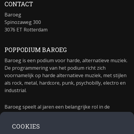
CONTACT
Baroeg
Spinozaweg 300
3076 ET Rotterdam
POPPODIUM BAROEG
Baroeg is een podium voor harde, alternatieve muziek.
De programmering van het podium richt zich
voornamelijk op harde alternatieve muziek, met stijlen
als rock, metal, hardcore, punk, psychobilly, electro en
industrial.
Baroeg speelt al jaren een belangrijke rol in de
culturele sector van Rotterdam. In 1981 begon Baroeg
als open jongerencentrum en in 2021 bestond het
COOKIES
poppodium 40 jaar.