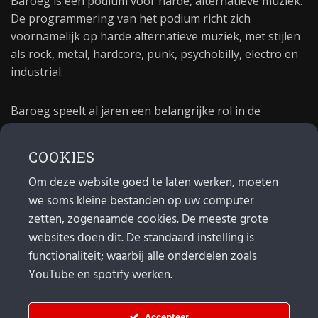
Baroeg is een podium voor harde, alternatieve muziek.
De programmering van het podium richt zich
voornamelijk op harde alternatieve muziek, met stijlen
als rock, metal, hardcore, punk, psychobilly, electro en
industrial.
Baroeg speelt al jaren een belangrijke rol in de
culturele sector van Rotterdam. In 1981 begon Baroeg
als open jongerencentrum en in 2021 bestond het
COOKIES
poppodium 40 jaar.
Om deze website goed te laten werken, moeten
we soms kleine bestanden op uw computer
MAIL
zetten, zogenaamde cookies. De meeste grote
websites doen dit. De standaard instelling is
Algemeen:
info@baroeg.nl
Bands & boeking: leon@baroeg.nl
functionaliteit; waarbij alle onderdelen zoals
Promotie & publiciteit: francis@baroeg.nl
YouTube en spotify werken.
Facturatie: invoice@baroeg.nl
Accepteer