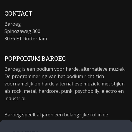
CONTACT
Baroeg
Spinozaweg 300
3076 ET Rotterdam
POPPODIUM BAROEG
Baroeg is een podium voor harde, alternatieve muziek.
De programmering van het podium richt zich
voornamelijk op harde alternatieve muziek, met stijlen
als rock, metal, hardcore, punk, psychobilly, electro en
industrial.
Baroeg speelt al jaren een belangrijke rol in de
culturele sector van Rotterdam. In 1981 begon Baroeg
als open jongerencentrum en in 2021 bestond het