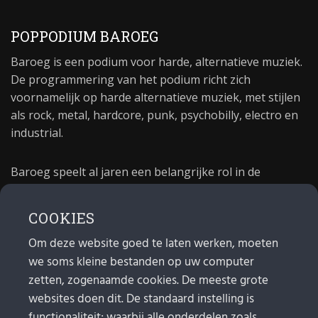
POPPODIUM BAROEG
Baroeg is een podium voor harde, alternatieve muziek.
De programmering van het podium richt zich
voornamelijk op harde alternatieve muziek, met stijlen
als rock, metal, hardcore, punk, psychobilly, electro en
industrial.
Baroeg speelt al jaren een belangrijke rol in de
culturele sector van Rotterdam. In 1981 begon Baroeg
als open jongerencentrum en in 2021 bestond het
COOKIES
poppodium 40 jaar.
Om deze website goed te laten werken, moeten
we soms kleine bestanden op uw computer
MAIL
zetten, zogenaamde cookies. De meeste grote
websites doen dit. De standaard instelling is
Algemeen:
info@baroeg.nl
Bands & boeking: leon@baroeg.nl
functionaliteit; waarbij alle onderdelen zoals