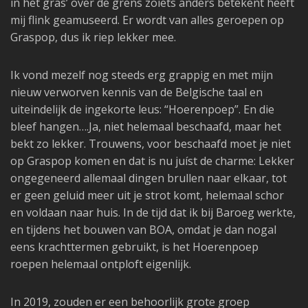
in het gras’ over de grens zoiets anders betekent heeft
mij flink geamuseerd. Er wordt van alles geroepen op
Graspop, dus ik riep lekker mee.
Ik vond mezelf nog steeds erg grappig en met mijn
nieuw verworven kennis van de Belgische taal en
uiteindelijk de ingekorte leus: “Hoerenpoep”. En die
bleef hangen….Ja, niet helemaal beschaafd, maar het
bekt zo lekker. Trouwens, voor beschaafd moet je niet
op Graspop komen en dat is nu juíst de charme: Lekker
ongegeneerd allemaal dingen brullen naar elkaar, tot
er geen geluid meer uit je strot komt, helemaal schor
en voldaan naar huis. In de tijd dat ik bij Baroeg werkte,
en tijdens het bouwen van BOA, omdat je dan nogal
eens krachttermen gebruikt, is het Hoerenpoep
roepen helemaal ontploft eigenlijk.
In 2019, zouden er een behoorlijk grote groep