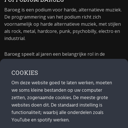
Baroeg is een podium voor harde, alternatieve muziek.
De programmering van het podium richt zich
voornamelijk op harde alternatieve muziek, met stijlen
als rock, metal, hardcore, punk, psychobilly, electro en
industrial.
Baroeg speelt al jaren een belangrijke rol in de
culturele sector van Rotterdam. In 1981 begon Baroeg
als open jongerencentrum en in 2021 bestond het
COOKIES
poppodium 40 jaar.
Om deze website goed te laten werken, moeten
we soms kleine bestanden op uw computer
MAIL
zetten, zogenaamde cookies. De meeste grote
websites doen dit. De standaard instelling is
Algemeen:
info@baroeg.nl
Bands & boeking: leon@baroeg.nl
functionaliteit; waarbij alle onderdelen zoals
Promotie & publiciteit: francis@baroeg.nl
YouTube en spotify werken.
Facturatie: invoice@baroeg.nl