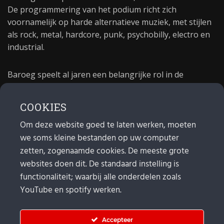
De programmering van het podium richt zich
voornamelijk op harde alternatieve muziek, met stijlen
als rock, metal, hardcore, punk, psychobilly, electro en
industrial.
Baroeg speelt al jaren een belangrijke rol in de
culturele sector van Rotterdam. In 1981 begon Baroeg
als open jongerencentrum en in 2021 bestond het
COOKIES
poppodium 40 jaar.
Om deze website goed te laten werken, moeten
we soms kleine bestanden op uw computer
MAIL
zetten, zogenaamde cookies. De meeste grote
websites doen dit. De standaard instelling is
Algemeen:
info@baroeg.nl
Bands & boeking: leon@baroeg.nl
functionaliteit; waarbij alle onderdelen zoals
Promotie & publiciteit: francis@baroeg.nl
YouTube en spotify werken.
Facturatie: invoice@baroeg.nl
Accepteer