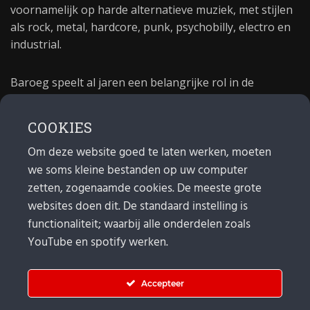
voornamelijk op harde alternatieve muziek, met stijlen
als rock, metal, hardcore, punk, psychobilly, electro en
industrial.
Baroeg speelt al jaren een belangrijke rol in de
culturele sector van Rotterdam. In 1981 begon Baroeg
als open jongerencentrum en in 2021 bestond het
COOKIES
poppodium 40 jaar.
Om deze website goed te laten werken, moeten
we soms kleine bestanden op uw computer
MAIL
zetten, zogenaamde cookies. De meeste grote
websites doen dit. De standaard instelling is
Algemeen:
info@baroeg.nl
Bands & boeking: leon@baroeg.nl
functionaliteit; waarbij alle onderdelen zoals
Promotie & publiciteit: francis@baroeg.nl
YouTube en spotify werken.
Facturatie: invoice@baroeg.nl
Accepteer