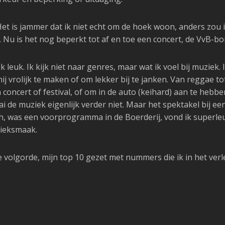
 Het is jammer dat ik niet echt om de hoek woon, anders zou 
u is het nog beperkt tot af en toe een concert, de VvB-bor
iek leuk. Ik kijk niet naar genres, maar wat ik voel bij muziek
j vrolijk te maken of om lekker bij te janken. Van reggae to
concert of festival, of om in de auto (keihard) aan te hebbe
ai de muziek eigenlijk verder niet. Maar het spektakel bij een
, was een voorprogramma in de Boerderij, vond ik superleuk 
zieksmaak.
ge volgorde, mijn top 10 gezet met nummers die ik in het ver