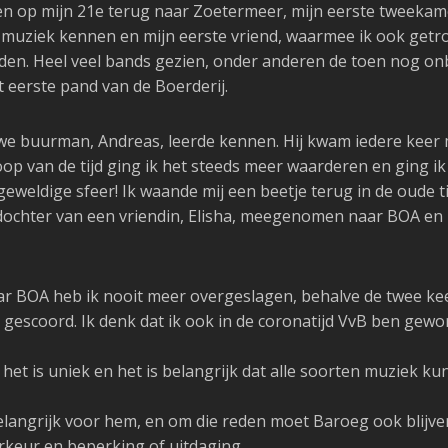
n op mijn 21e terug naar Zoetermeer, mijn eerste tweekame
ve muziek kennen en mijn eerste vriend, waarmee ik ook get
vinden. Heel veel bands gezien, onder anderen de toen nog
t eerste pand van de Boerderij.
we buurman, Andreas, leerde kennen. Hij kwam iedere keer m
oop van de tijd ging ik het steeds meer waarderen en ging i
eweldige sfeer! Ik waande mij een beetje terug in de oude ti
 dochter van een vriendin, Elisha, meegenomen naar BOA en 
ar BOA heb ik nooit meer overgeslagen, behalve de twee kee
 gescoord. Ik denk dat ik ook in de coronatijd VvB ben gewo
, het is uniek en het is belangrijk dat alle soorten muziek k
elangrijk voor hem, en om die reden moet Baroeg ook blijve
rkeur en beperking of uitdaging.