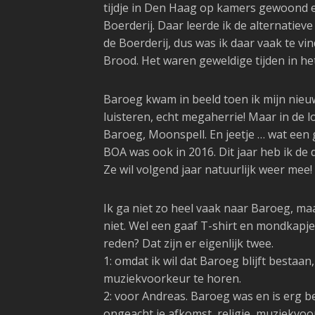
tijdje in Den Haag op kamers gewoond e
Boerderij. Daar leerde ik de alternatie
de Boerderij, dus was ik daar vaak te 
Brood. Het waren geweldige tijden in he
Baroeg kwam in beeld toen ik mijn nieu
luisteren, echt megaherrie! Maar in de l
Baroeg, Moonspell. En jeetje … wat een g
BOA was ook in 2016. Dit jaar heb ik de
Ze wil volgend jaar natuurlijk weer mee!
Ik ga niet zo heel vaak naar Baroeg, ma
niet. Wel een gaaf T-shirt en mondkapje
reden? Dat zijn er eigenlijk twee.
1: omdat ik wil dat Baroeg blijft bestaan
muziekvoorkeur te horen.
2: voor Andreas. Baroeg was en is erg b
ongeacht je afkomst, religie, muziekvoo