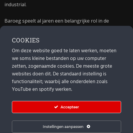
industrial.
Baroeg speelt al jaren een belangrijke rol in de
culturele sector van Rotterdam. In 1981 begon Baroeg
als open jongerencentrum en in 2021 bestond het
COOKIES
poppodium 40 jaar.
Om deze website goed te laten werken, moeten
we soms kleine bestanden op uw computer
MAIL
zetten, zogenaamde cookies. De meeste grote
websites doen dit. De standaard instelling is
Algemeen:
info@baroeg.nl
Bands & boeking: leon@baroeg.nl
functionaliteit; waarbij alle onderdelen zoals
Promotie & publiciteit: francis@baroeg.nl
YouTube en spotify werken.
Facturatie: invoice@baroeg.nl
Accepteer
Instellingen aanpassen