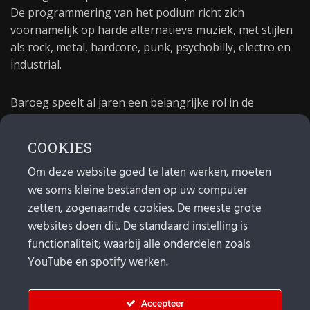
De programmering van het podium richt zich
voornamelijk op harde alternatieve muziek, met stijlen
als rock, metal, hardcore, punk, psychobilly, electro en
industrial.
Baroeg speelt al jaren een belangrijke rol in de
culturele sector van Rotterdam. In 1981 begon Baroeg
als open jongerencentrum en in 2021 bestond het
COOKIES
poppodium 40 jaar.
Om deze website goed te laten werken, moeten
we soms kleine bestanden op uw computer
MAIL
zetten, zogenaamde cookies. De meeste grote
websites doen dit. De standaard instelling is
Algemeen:
info@baroeg.nl
functionaliteit; waarbij alle onderdelen zoals
Bands & boeking: leon@baroeg.nl
Promotie & publiciteit: francis@baroeg.nl
YouTube en spotify werken.
Facturatie: invoice@baroeg.nl
Accepteer