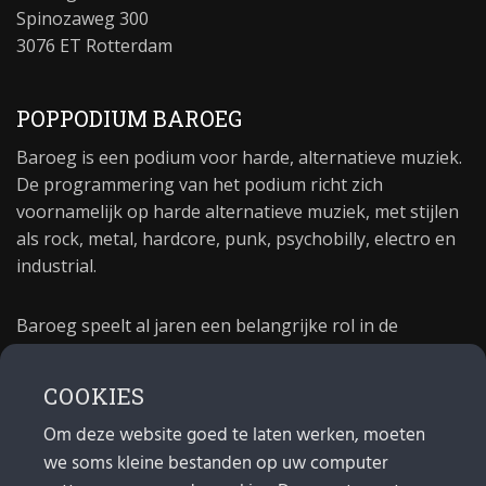
Spinozaweg 300
3076 ET Rotterdam
POPPODIUM BAROEG
Baroeg is een podium voor harde, alternatieve muziek.
De programmering van het podium richt zich
voornamelijk op harde alternatieve muziek, met stijlen
als rock, metal, hardcore, punk, psychobilly, electro en
industrial.
Baroeg speelt al jaren een belangrijke rol in de
culturele sector van Rotterdam. In 1981 begon Baroeg
als open jongerencentrum en in 2021 bestond het
COOKIES
poppodium 40 jaar.
Om deze website goed te laten werken, moeten
we soms kleine bestanden op uw computer
MAIL