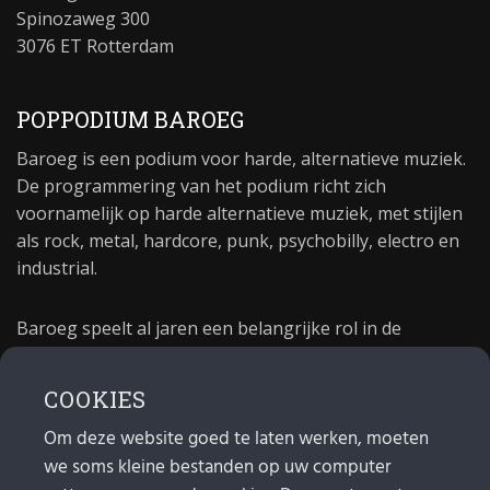
Spinozaweg 300
3076 ET Rotterdam
POPPODIUM BAROEG
Baroeg is een podium voor harde, alternatieve muziek.
De programmering van het podium richt zich
voornamelijk op harde alternatieve muziek, met stijlen
als rock, metal, hardcore, punk, psychobilly, electro en
industrial.
Baroeg speelt al jaren een belangrijke rol in de
culturele sector van Rotterdam. In 1981 begon Baroeg
als open jongerencentrum en in 2021 bestond het
COOKIES
poppodium 40 jaar.
Om deze website goed te laten werken, moeten
we soms kleine bestanden op uw computer
MAIL