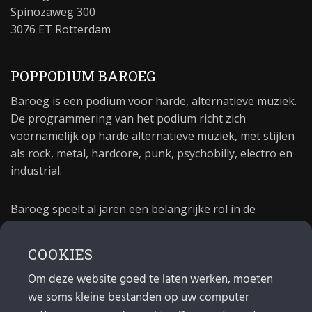
Spinozaweg 300
3076 ET Rotterdam
POPPODIUM BAROEG
Baroeg is een podium voor harde, alternatieve muziek.
De programmering van het podium richt zich
voornamelijk op harde alternatieve muziek, met stijlen
als rock, metal, hardcore, punk, psychobilly, electro en
industrial.
Baroeg speelt al jaren een belangrijke rol in de
culturele sector van Rotterdam. In 1981 begon Baroeg
als open jongerencentrum en in 2021 bestond het
COOKIES
poppodium 40 jaar.
Om deze website goed te laten werken, moeten
we soms kleine bestanden op uw computer
MAIL