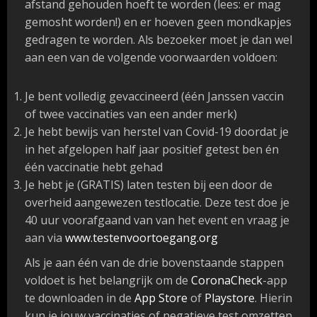
afstand gehouden hoeft te worden (lees: er mag
gemosht worden!) en er hoeven geen mondkapjes
gedragen te worden. Als bezoeker moet je dan wel
aan een van de volgende voorwaarden voldoen:
Je bent volledig gevaccineerd (één Janssen vaccin
of twee vaccinaties van een ander merk)
Je hebt bewijs van herstel van Covid-19 doordat je
in het afgelopen half jaar positief getest ben én
één vaccinatie hebt gehad
Je hebt je (GRATIS) laten testen bij een door de
overheid aangewezen testlocatie. Deze test doe je
40 uur voorafgaand van van het event en vraag je
aan via
www.testenvoortoegang.org
Als je aan één van de drie bovenstaande stappen
voldoet is het belangrijk om de
CoronaCheck
-app
te downloaden in de
App Store
of
Playstore
. Hierin
kun je jouw vaccinaties of negatieve test omzetten