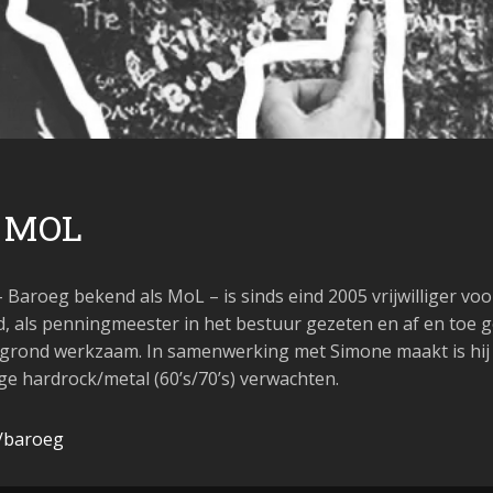
J MOL
Baroeg bekend als MoL – is sinds eind 2005 vrijwilliger voo
id, als penningmeester in het bestuur gezeten en af en toe ge
rgrond werkzaam. In samenwerking met Simone maakt is hij 
ge hardrock/metal (60’s/70’s) verwachten.
v/baroeg