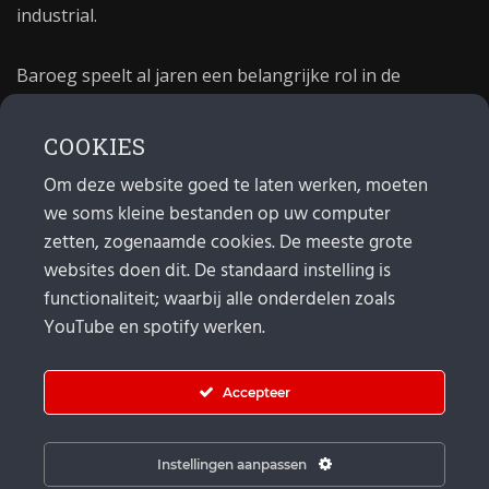
industrial.
Baroeg speelt al jaren een belangrijke rol in de
culturele sector van Rotterdam. In 1981 begon Baroeg
als open jongerencentrum en in 2021 bestond het
COOKIES
poppodium 40 jaar.
Om deze website goed te laten werken, moeten
we soms kleine bestanden op uw computer
MAIL
zetten, zogenaamde cookies. De meeste grote
websites doen dit. De standaard instelling is
Algemeen:
info@baroeg.nl
Bands & boeking: leon@baroeg.nl
functionaliteit; waarbij alle onderdelen zoals
Promotie & publiciteit: francis@baroeg.nl
YouTube en spotify werken.
Facturatie: invoice@baroeg.nl
Accepteer
Instellingen aanpassen