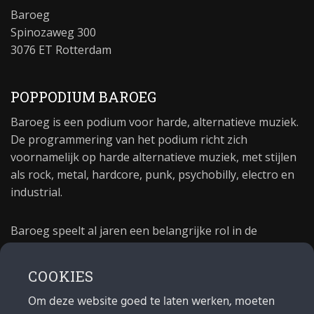
Baroeg
Spinozaweg 300
3076 ET Rotterdam
POPPODIUM BAROEG
Baroeg is een podium voor harde, alternatieve muziek.
De programmering van het podium richt zich
voornamelijk op harde alternatieve muziek, met stijlen
als rock, metal, hardcore, punk, psychobilly, electro en
industrial.
Baroeg speelt al jaren een belangrijke rol in de
culturele sector van Rotterdam. In 1981 begon Baroeg
als open jongerencentrum en in 2021 bestond het
COOKIES
poppodium 40 jaar.
Om deze website goed te laten werken, moeten