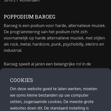
POPPODIUM BAROEG
Baroeg is een podium voor harde, alternatieve muziek.
De programmering van het podium richt zich
voornamelijk op harde alternatieve muziek, met stijlen
als rock, metal, hardcore, punk, psychobilly, electro en
industrial.
Baroeg speelt al jaren een belangrijke rol in de
culturele sector van Rotterdam. In 1981 begon Baroeg
als open jongerencentrum en in 2021 bestond het
COOKIES
poppodium 40 jaar.
Om deze website goed te laten werken, moeten
we soms kleine bestanden op uw computer
MAIL
zetten, zogenaamde cookies. De meeste grote
websites doen dit. De standaard instelling is
Algemeen:
info@baroeg.nl