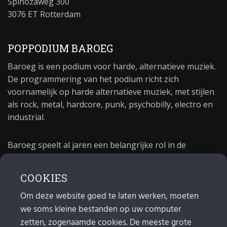
Spinozaweg 300
3076 ET Rotterdam
POPPODIUM BAROEG
Baroeg is een podium voor harde, alternatieve muziek.
De programmering van het podium richt zich
voornamelijk op harde alternatieve muziek, met stijlen
als rock, metal, hardcore, punk, psychobilly, electro en
industrial.
Baroeg speelt al jaren een belangrijke rol in de
culturele sector van Rotterdam. In 1981 begon Baroeg
als open jongerencentrum en in 2021 bestond het
COOKIES
poppodium 40 jaar.
Om deze website goed te laten werken, moeten
we soms kleine bestanden op uw computer
MAIL
zetten, zogenaamde cookies. De meeste grote