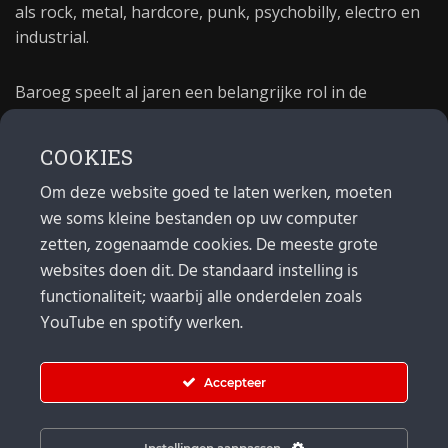
als rock, metal, hardcore, punk, psychobilly, electro en
industrial.
Baroeg speelt al jaren een belangrijke rol in de
culturele sector van Rotterdam. In 1981 begon Baroeg
als open jongerencentrum en in 2021 bestond het
COOKIES
poppodium 40 jaar.
Om deze website goed te laten werken, moeten
we soms kleine bestanden op uw computer
MAIL
zetten, zogenaamde cookies. De meeste grote
websites doen dit. De standaard instelling is
Algemeen:
info@baroeg.nl
Bands & boeking: leon@baroeg.nl
functionaliteit; waarbij alle onderdelen zoals
Promotie & publiciteit: francis@baroeg.nl
YouTube en spotify werken.
Facturatie: invoice@baroeg.nl
Accepteer