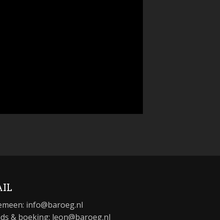
IL
emeen:
info@baroeg.nl
ds & boeking: leon@baroeg.nl