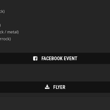
ck)
)
k / metal)
errock)
FACEBOOK EVENT
FLYER