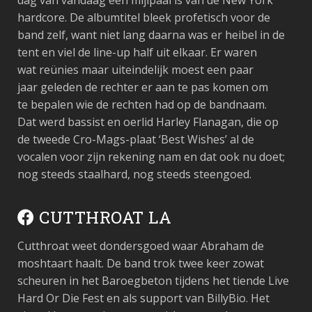
dag van vandaag een mijlpaal is van de New York
hardcore. De albumtitel bleek profetisch voor de
band zelf, want niet lang daarna was er heibel in de
tent en viel de line-up half uit elkaar. Er waren
wat reünies maar uiteindelijk moest een paar
jaar geleden de rechter er aan te pas komen om
te bepalen wie de rechten had op de bandnaam.
Dat werd bassist en oerlid Harley Flanagan, die op
de tweede Cro-Mags-plaat ‘Best Wishes’ al de
vocalen voor zijn rekening nam en dat ook nu doet;
nog steeds staalhard, nog steeds steengoed.
CUTTHROAT LA
Cutthroat weet dondersgoed waar Abraham de
moshtaart haalt. De band trok twee keer zowat
scheuren in het Baroegbeton tijdens het tiende Live
Hard Or Die Fest en als support van BillyBio. Het