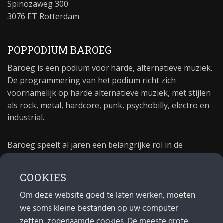
Spinozaweg 300
3076 ET Rotterdam
POPPODIUM BAROEG
Baroeg is een podium voor harde, alternatieve muziek.
De programmering van het podium richt zich
voornamelijk op harde alternatieve muziek, met stijlen
als rock, metal, hardcore, punk, psychobilly, electro en
industrial.
Baroeg speelt al jaren een belangrijke rol in de
culturele sector van Rotterdam. In 1981 begon Baroeg
als open jongerencentrum en in 2021 bestond het
COOKIES
poppodium 40 jaar.
Om deze website goed te laten werken, moeten
we soms kleine bestanden op uw computer
MAIL
zetten, zogenaamde cookies. De meeste grote