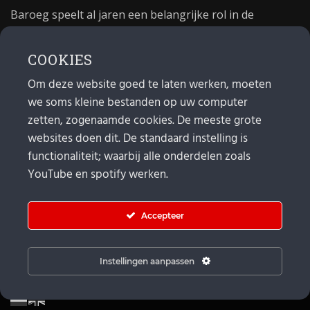
Baroeg speelt al jaren een belangrijke rol in de
culturele sector van Rotterdam. In 1981 begon Baroeg
als open jongerencentrum en in 2021 bestond het
COOKIES
poppodium 40 jaar.
Om deze website goed te laten werken, moeten
we soms kleine bestanden op uw computer
MAIL
zetten, zogenaamde cookies. De meeste grote
websites doen dit. De standaard instelling is
Algemeen:
info@baroeg.nl
Bands & boeking: leon@baroeg.nl
functionaliteit; waarbij alle onderdelen zoals
Promotie & publiciteit: francis@baroeg.nl
YouTube en spotify werken.
Facturatie: invoice@baroeg.nl
Accepteer
Instellingen aanpassen
© Baroeg 2025 | Created by gwmp.nl. |
Cookie instellingen