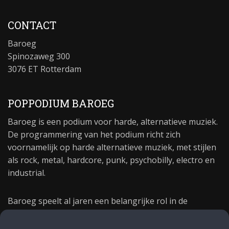
CONTACT
Baroeg
Spinozaweg 300
3076 ET Rotterdam
POPPODIUM BAROEG
Baroeg is een podium voor harde, alternatieve muziek.
De programmering van het podium richt zich
voornamelijk op harde alternatieve muziek, met stijlen
als rock, metal, hardcore, punk, psychobilly, electro en
industrial.
Baroeg speelt al jaren een belangrijke rol in de
culturele sector van Rotterdam. In 1981 begon Baroeg
als open jongerencentrum en in 2021 bestond het