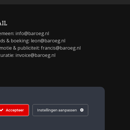
IL
emeen:
info@baroeg.nl
ds & boeking: leon@baroeg.nl
motie & publiciteit: francis@baroeg.nl
turatie: invoice@baroeg.nl
Accepteer
Instellingen aanpassen