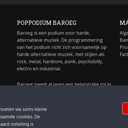
POPPODIUM BAROEG
MA
Baroeg is een podium voor harde,
Alg
alternatieve muziek. De programmering
Ban
van het podium richt zich voornamelijk op
Pro
harde alternatieve muziek, met stijlen als
Fac
rock, metal, hardcore, punk, psychobilly,
electro en industrial.
Baroeg speelt al jaren een belangrijke rol in
de culturele sector van Rotterdam. In 1981
begon Baroeg als open jongerencentrum
en in 2021 bestond het poppodium 40 jaar.
moeten we soms kleine
naamde cookies. De
ard instelling is