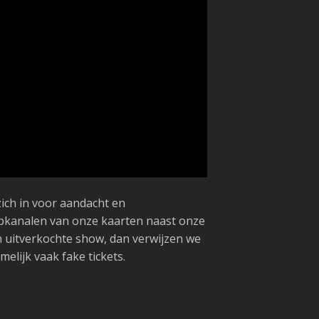
zich in voor aandacht en
oopkanalen van onze kaarten naast onze
n uitverkochte show, dan verwijzen we
elijk vaak fake tickets.