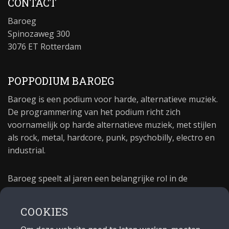
CONTACT
Baroeg
Spinozaweg 300
3076 ET Rotterdam
POPPODIUM BAROEG
Baroeg is een podium voor harde, alternatieve muziek.
De programmering van het podium richt zich
voornamelijk op harde alternatieve muziek, met stijlen
als rock, metal, hardcore, punk, psychobilly, electro en
industrial.
Baroeg speelt al jaren een belangrijke rol in de
culturele sector van Rotterdam. In 1981 begon Baroeg
als open jongerencentrum en in 2021 bestond het
COOKIES
poppodium 40 jaar.