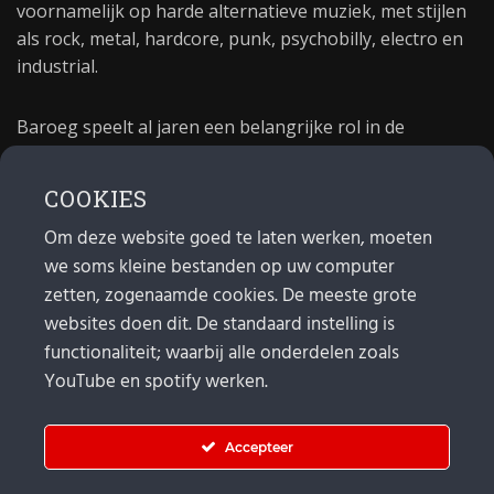
voornamelijk op harde alternatieve muziek, met stijlen
als rock, metal, hardcore, punk, psychobilly, electro en
industrial.
Baroeg speelt al jaren een belangrijke rol in de
culturele sector van Rotterdam. In 1981 begon Baroeg
als open jongerencentrum en in 2021 bestond het
COOKIES
poppodium 40 jaar.
Om deze website goed te laten werken, moeten
we soms kleine bestanden op uw computer
MAIL
zetten, zogenaamde cookies. De meeste grote
websites doen dit. De standaard instelling is
Algemeen:
info@baroeg.nl
Bands & boeking: leon@baroeg.nl
functionaliteit; waarbij alle onderdelen zoals
Promotie & publiciteit: francis@baroeg.nl
YouTube en spotify werken.
Facturatie: invoice@baroeg.nl
Accepteer