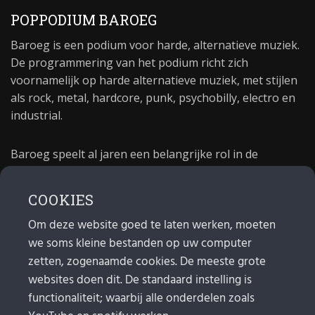
POPPODIUM BAROEG
Baroeg is een podium voor harde, alternatieve muziek.
De programmering van het podium richt zich
voornamelijk op harde alternatieve muziek, met stijlen
als rock, metal, hardcore, punk, psychobilly, electro en
industrial.
Baroeg speelt al jaren een belangrijke rol in de
culturele sector van Rotterdam. In 1981 begon Baroeg
als open jongerencentrum en in 2021 bestond het
COOKIES
poppodium 40 jaar.
Om deze website goed te laten werken, moeten
we soms kleine bestanden op uw computer
MAIL
zetten, zogenaamde cookies. De meeste grote
websites doen dit. De standaard instelling is
Algemeen:
info@baroeg.nl
Bands & boeking: leon@baroeg.nl
functionaliteit; waarbij alle onderdelen zoals
Promotie & publiciteit: francis@baroeg.nl