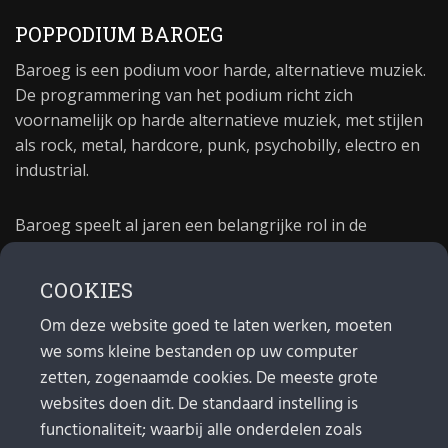
POPPODIUM BAROEG
Baroeg is een podium voor harde, alternatieve muziek.
De programmering van het podium richt zich
voornamelijk op harde alternatieve muziek, met stijlen
als rock, metal, hardcore, punk, psychobilly, electro en
industrial.
Baroeg speelt al jaren een belangrijke rol in de
culturele sector van Rotterdam. In 1981 begon Baroeg
als open jongerencentrum en in 2021 bestond het
COOKIES
poppodium 40 jaar.
Om deze website goed te laten werken, moeten
we soms kleine bestanden op uw computer
MAIL
zetten, zogenaamde cookies. De meeste grote
websites doen dit. De standaard instelling is
Algemeen:
info@baroeg.nl
Bands & boeking: leon@baroeg.nl
functionaliteit; waarbij alle onderdelen zoals