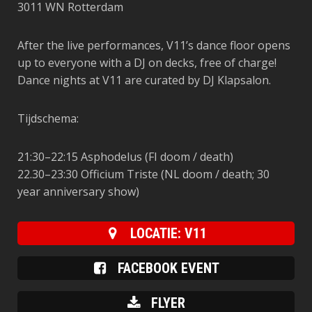
3011 WN Rotterdam
After the live performances, V11’s dance floor opens
up to everyone with a DJ on decks, free of charge!
Dance nights at V11 are curated by DJ Klapsalon.
Tijdschema:
21:30–22:15
Asphodelus
(FI doom / death)
22.30–23:30
Officium Triste
(NL doom / death; 30
year anniversary show)
LOCATIE: V11
FACEBOOK EVENT
FLYER