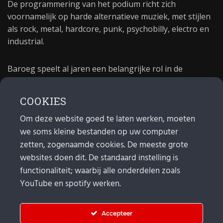
De programmering van het podium richt zich
voornamelijk op harde alternatieve muziek, met stijlen
als rock, metal, hardcore, punk, psychobilly, electro en
industrial.
Baroeg speelt al jaren een belangrijke rol in de
culturele sector van Rotterdam. In 1981 begon Baroeg
als open jongerencentrum en in 2021 bestond het
COOKIES
poppodium 40 jaar.
Om deze website goed te laten werken, moeten
we soms kleine bestanden op uw computer
MAIL
zetten, zogenaamde cookies. De meeste grote
websites doen dit. De standaard instelling is
Algemeen:
info@baroeg.nl
Bands & boeking: leon@baroeg.nl
functionaliteit; waarbij alle onderdelen zoals
Promotie & publiciteit: francis@baroeg.nl
YouTube en spotify werken.
Facturatie: invoice@baroeg.nl
Accepteer