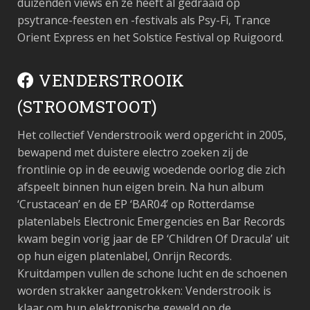
duizenden views en ze heeft al gedraaid op
psytrance-feesten en -festivals als Psy-Fi, Trance
Orient Express en het Solstice Festival op Ruigoord.
VENDERSTROOIK
(STROOMSTOOT)
Het collectief Venderstrooik werd opgericht in 2005,
bewapend met duistere electro zoeken zij de
frontlinie op in de eeuwig woedende oorlog die zich
afspeelt binnen hun eigen brein. Na hun album
‘Crustacean’ en de EP ‘BAR04’ op Rotterdamse
platenlabels Electronic Emergencies en Bar Records
kwam begin vorig jaar de EP ‘Children Of Dracula’ uit
op hun eigen platenlabel, Onrijn Records.
Kruitdampen vullen de schone lucht en de schoenen
worden strakker aangetrokken: Venderstrooik is
klaar om hun elektronische geweld op de