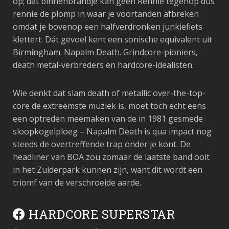
op; dat binnenbrandje kan geen Rennie tegenop dus
rennie de plomp in waar je voortanden afbreken
omdat je bovenop een halfverdronken junkiefiets
klettert. Dát gevoel kent een sonische equivalent uit
Birmingham: Napalm Death. Grindcore-pioniers,
death metal-verbreders en hardcore-idealisten.
Wie denkt dat slam death of metallic over-the-top-
core de extreemste muziek is, moet toch echt eens
een optreden meemaken van de in 1981 gesmede
sloopkogelploeg – Napalm Death is qua impact nog
steeds de overtreffende trap onder je kont. De
headliner van BOA zou zomaar de laatste band ooit
in het Zuiderpark kunnen zijn, want dit wordt een
triomf van de verschroeide aarde.
HARDCORE SUPERSTAR