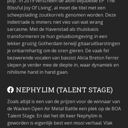
pop’. In 2019 verscheen de alom bejubelde EP ‘The
Blissful Joy Of Living’, al moet die titel met een
scheepslading zoutkorrels genomen worden. Deze
indietriade is immers niet vies van wat wrang
sarcasme. Met de Havenstad als thuisbasis
transformeren ze hun geluidsomgeving in een
lekker gruizig Gotherdam terwijl gitaaruitbarstingen
je onbarmhartig om de oren gieren. De vaak fel
bezwerende vocalen van bassist Alicia Breton Ferrer
slepen je verder mee de diepte in, waar dynamiek en
nihilisme hand in hand gaan.
NEPHYLIM (TALENT STAGE)
Zoals altijd is een van de prijzen voor de winnaar van
de Wacken Open Air Metal Battle een plek op de BOA
Talent Stage. En dat het dit keer Nephylim is
geworden is eigenlijk best een mooi verhaal. Vlak