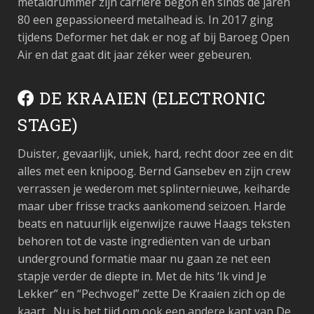
metaldrummer zijn carrière begon en sinds de jaren
80 een gepassioneerd metalhead is. In 2017 ging
tijdens Deformer het dak er nog af bij Baroeg Open
Air en dat gaat dit jaar zéker weer gebeuren.
DE KRAAIEN (ELECTRONIC
STAGE)
Duister, gevaarlijk, uniek, hard, recht door zee en dit
alles met een knipoog. Bernd Gansebev en zijn crew
verrassen je wederom met splinternieuwe, keiharde
maar uber frisse tracks aankomend seizoen. Harde
beats en natuurlijk eigenwijze rauwe Haags teksten
behoren tot de vaste ingrediënten van de urban
underground formatie maar nu gaan ze net een
stapje verder de diepte in. Met de hits ‘Ik vind Je
Lekker” en “Pechvogel” zette De Kraaien zich op de
kaart . Nu is het tijd om ook een andere kant van De