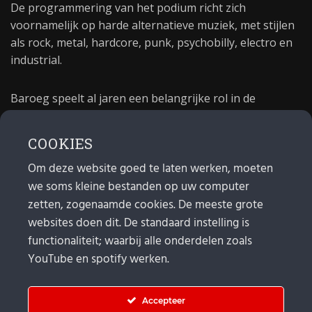
De programmering van het podium richt zich
voornamelijk op harde alternatieve muziek, met stijlen
als rock, metal, hardcore, punk, psychobilly, electro en
industrial.
Baroeg speelt al jaren een belangrijke rol in de
culturele sector van Rotterdam. In 1981 begon Baroeg
als open jongerencentrum en in 2021 bestond het
COOKIES
poppodium 40 jaar.
Om deze website goed te laten werken, moeten
we soms kleine bestanden op uw computer
MAIL
zetten, zogenaamde cookies. De meeste grote
websites doen dit. De standaard instelling is
Algemeen:
info@baroeg.nl
Bands & boeking: leon@baroeg.nl
functionaliteit; waarbij alle onderdelen zoals
Promotie & publiciteit: francis@baroeg.nl
YouTube en spotify werken.
Facturatie: invoice@baroeg.nl
Accepteer