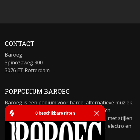
CONTACT
Baroeg
Spinozaweg 300
3076 ET Rotterdam
POPPODIUM BAROEG
Baroeg is een podium voor harde, alternatieve muziek.
De programmering van het podium richt zich
voornamelijk op harde alternatieve muziek, met stijlen
als rock, metal, hardcore, punk, psychobilly, electro en
industrial.