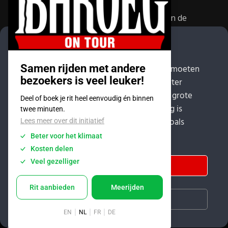
Baroeg speelt al jaren een belangrijke rol in de
culturele sector van Rotterdam. In 1981 begon Baroeg
als open jongerencentrum en in 2021 bestond het
COOKIES
poppodium 40 jaar.
Om deze website goed te laten werken, moeten
we soms kleine bestanden op uw computer
MAIL
zetten, zogenaamde cookies. De meeste grote
websites doen dit. De standaard instelling is
Algemeen:
info@baroeg.nl
functionaliteit; waarbij alle onderdelen zoals
Bands & boeking: leon@baroeg.nl
Promotie & publiciteit: francis@baroeg.nl
YouTube en spotify werken.
Facturatie: invoice@baroeg.nl
Accepteer
Instellingen aanpassen
© Baroeg 2026 |
Cookie instellingen