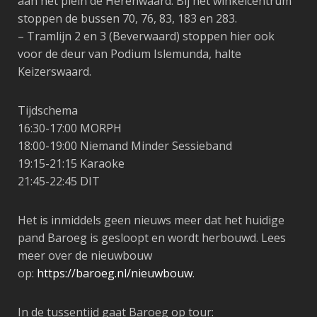
aan het plein de Herenwaard. Bij het winkelcentrum
stoppen de bussen 70, 76, 83, 183 en 283.
– Tramlijn 2 en 3 (Beverwaard) stoppen hier ook
voor de deur van Podium Islemunda, halte
Keizerswaard.
Tijdschema
16:30-17:00
MORPH
18:00-19:00
Niemand Minder Sessieband
19:15-21:15 Karaoke
21:45-22:45
DIT
️Het is inmiddels geen nieuws meer dat het huidige
pand Baroeg is gesloopt en wordt herbouwd. Lees
meer over de nieuwbouw
op:
https://baroeg.nl/nieuwbouw
.
In de tussentijd gaat Baroeg op tour: