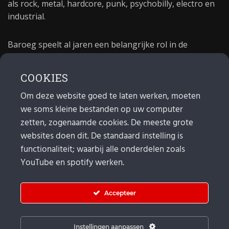
als rock, metal, hardcore, punk, psychobilly, electro en
industrial.
Baroeg speelt al jaren een belangrijke rol in de
culturele sector van Rotterdam. In 1981 begon Baroeg
als open jongerencentrum en in 2021 bestond het
COOKIES
poppodium 40 jaar.
Om deze website goed te laten werken, moeten
we soms kleine bestanden op uw computer
MAIL
zetten, zogenaamde cookies. De meeste grote
websites doen dit. De standaard instelling is
Algemeen:
info@baroeg.nl
Bands & boeking: leon@baroeg.nl
functionaliteit; waarbij alle onderdelen zoals
Promotie & publiciteit: francis@baroeg.nl
YouTube en spotify werken.
Facturatie: invoice@baroeg.nl
Accepteer
Instellingen aanpassen