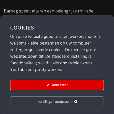
Baroeg speelt al jaren een belangrijke rol in de
culturele sector van Rotterdam. In 1981 begon Baroeg
als open jongerencentrum en in 2021 bestond het
COOKIES
poppodium 40 jaar.
Om deze website goed te laten werken, moeten
we soms kleine bestanden op uw computer
MAIL
zetten, zogenaamde cookies. De meeste grote
websites doen dit. De standaard instelling is
Algemeen:
info@baroeg.nl
Bands & boeking: leon@baroeg.nl
functionaliteit; waarbij alle onderdelen zoals
Promotie & publiciteit: francis@baroeg.nl
YouTube en spotify werken.
Facturatie: invoice@baroeg.nl
Accepteer
Instellingen aanpassen
© Baroeg 2026 |
Cookie instellingen