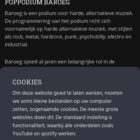
POPPODIUM BAROEG
Baroeg is een podium voor harde, alternatieve muziek.
De programmering van het podium richt zich
voornamelijk op harde alternatieve muziek, met stijlen
als rock, metal, hardcore, punk, psychobilly, electro en
industrial.
Baroeg speelt al jaren een belangrijke rol in de
culturele sector van Rotterdam. In 1981 begon Baroeg
als open jongerencentrum en in 2021 bestond het
COOKIES
poppodium 40 jaar.
Om deze website goed te laten werken, moeten
we soms kleine bestanden op uw computer
MAIL
zetten, zogenaamde cookies. De meeste grote
websites doen dit. De standaard instelling is
Algemeen:
info@baroeg.nl
Bands & boeking: leon@baroeg.nl
functionaliteit; waarbij alle onderdelen zoals
Promotie & publiciteit: francis@baroeg.nl
YouTube en spotify werken.