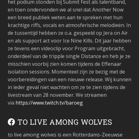
het podium stonden bij Submit Fest als talentband,
en toen ondervonden we al snel dat Another Now
een breed publiek weten aan te spreken met hun
krachtige riffs, vocals en atmosferische melodieën. In
de tussentijd hebben ze o.a. gespeeld op Jera on Air
en als support act voor Ice Nine Kills. Dit jaar hebben
ze tevens een videoclip voor
Program
uitgebracht,
onderdeel van de tripple single
Distance
en heb je ze
misschien voorbij zien komen tijdens de Effenaar
isolation sessions. Momenteel zijn ze bezig met de
voorbereidingen van een nieuwe release. Wij kunnen
in ieder geval niet wachten om ze te zien tijdens de
livestream van 28 november. We streamen
via
https://www.twitch.tv/baroeg
TO LIVE AMONG WOLVES
to live among wolves is een Rotterdams-Zeeuwse