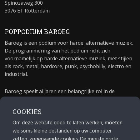
Spinozaweg 300
3076 ET Rotterdam
POPPODIUM BAROEG
Baroeg is een podium voor harde, alternatieve muziek.
De programmering van het podium richt zich
voornamelijk op harde alternatieve muziek, met stijlen
als rock, metal, hardcore, punk, psychobilly, electro en
industrial.
Baroeg speelt al jaren een belangrijke rol in de
culturele sector van Rotterdam. In 1981 begon Baroeg
als open jongerencentrum en in 2021 bestond het
COOKIES
poppodium 40 jaar.
Om deze website goed te laten werken, moeten
we soms kleine bestanden op uw computer
MAIL
zetten, zogenaamde cookies. De meeste grote