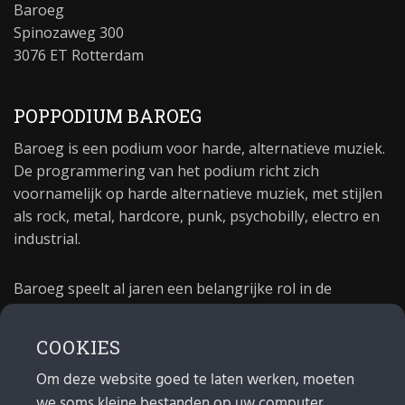
Baroeg
Spinozaweg 300
3076 ET Rotterdam
POPPODIUM BAROEG
Baroeg is een podium voor harde, alternatieve muziek.
De programmering van het podium richt zich
voornamelijk op harde alternatieve muziek, met stijlen
als rock, metal, hardcore, punk, psychobilly, electro en
industrial.
Baroeg speelt al jaren een belangrijke rol in de
culturele sector van Rotterdam. In 1981 begon Baroeg
als open jongerencentrum en in 2021 bestond het
COOKIES
poppodium 40 jaar.
Om deze website goed te laten werken, moeten
we soms kleine bestanden op uw computer