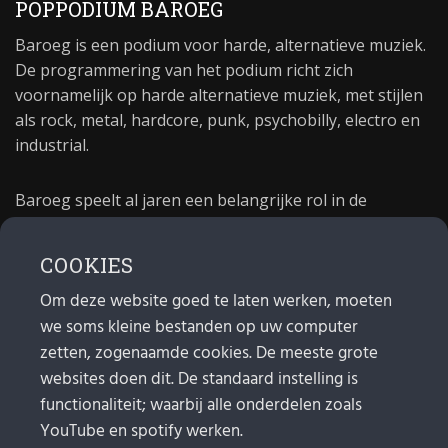
POPPODIUM BAROEG
Baroeg is een podium voor harde, alternatieve muziek.
De programmering van het podium richt zich
voornamelijk op harde alternatieve muziek, met stijlen
als rock, metal, hardcore, punk, psychobilly, electro en
industrial.
Baroeg speelt al jaren een belangrijke rol in de
culturele sector van Rotterdam. In 1981 begon Baroeg
als open jongerencentrum en in 2021 bestond het
COOKIES
poppodium 40 jaar.
Om deze website goed te laten werken, moeten
we soms kleine bestanden op uw computer
MAIL
zetten, zogenaamde cookies. De meeste grote
websites doen dit. De standaard instelling is
Algemeen:
info@baroeg.nl
Bands & boeking: leon@baroeg.nl
functionaliteit; waarbij alle onderdelen zoals
Promotie & publiciteit: francis@baroeg.nl
YouTube en spotify werken.