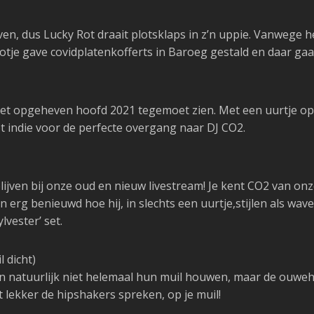
en, dus Lucky Rot draait plotsklaps in z’n uppie. Vanwege
otje gave covidplatenkofferts in Baroeg gestald en daar gaat
n met opgeheven hoofd 2021 tegemoet zien. Met een uurtje 
t indie voor de perfecte overgang naar DJ CO2.
blijven bij onze oud en nieuw livestream! Je kent CO2 van
n erg benieuwd hoe hij, in slechts een uurtje,stijlen als wave
lvester’ set.
 dicht)
an natuurlijk niet helemaal hun muil houwen, maar de ouweho
t lekker de hipshakers spreken, op je muil!