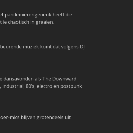
 het pandemierengeneuk heeft die
 ie chaotisch in graaien.
opbeurende muziek komt dat volgens DJ
 onze dansavonden als The Downward
, industrial, 80’s, electro en postpunk
er-mics blijven grotendeels uit