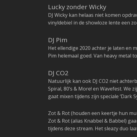
Lucky zonder Wicky
DJ Wicky kan helaas niet komen opdrav
vinyldebiel in de showloze lente een zo
DJ Pim
Het ellendige 2020 achter je laten e
Pim helemaal goed. Van heavy metal to
DJ CO2
Natuurlijk kan ook DJ CO2 niet achter
Spiral, 80’s & More! en Wavefest. We zij
gaat mixen tijdens zijn speciale ‘Dark Sy
Zot & Rot (houden een keertje hun muil
Zot & Rot (alias Knabbel & Babbel) ga
tijdens deze stream. Het sleazy duo laa