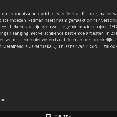
ound connaisseur, oprichter van Redrum Recordz, maker v
 platenhoezen. Redman heeft naam gemaakt binnen verschil
 meest bekend van zijn grensverleggende muziekproject ‘DEF
ngen aanging met verschillende beroemde artiesten. In 201
mensen misschien niet weten is dat Redman oorspronkelijk a
d Metalhead is.Gareth (aka DJ Thrasher van PRSPCT) zal ook
man