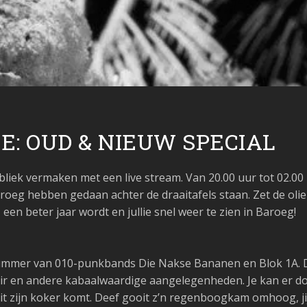
E: OUD & NIEUW SPECIAL
k vermaken met een live stream. Van 20.00 uur tot 02.00 uur
aroeg hebben gedaan achter de draaitafels staan. Zet de oli
en beter jaar wordt en jullie snel weer te zien in Baroeg!
ummer van 010-punkbands Die Nakse Bananen en Blok 1A. Da
r en andere kabaalwaardige aangelegenheden. Je kan er do
uit zijn koker komt. Deef gooit z’n regenboogkam omhoog, j