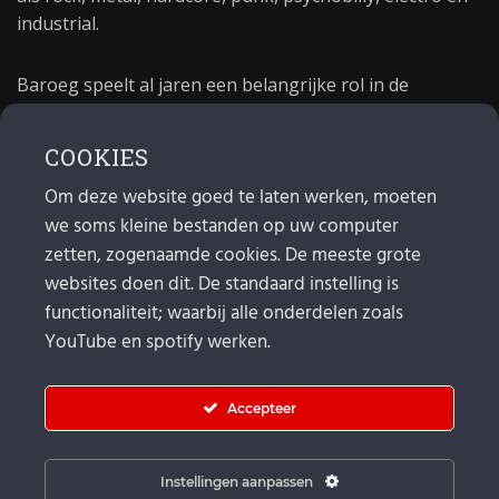
industrial.
Baroeg speelt al jaren een belangrijke rol in de
culturele sector van Rotterdam. In 1981 begon Baroeg
als open jongerencentrum en in 2021 bestond het
COOKIES
poppodium 40 jaar.
Om deze website goed te laten werken, moeten
we soms kleine bestanden op uw computer
MAIL
zetten, zogenaamde cookies. De meeste grote
websites doen dit. De standaard instelling is
Algemeen:
info@baroeg.nl
Bands & boeking: leon@baroeg.nl
functionaliteit; waarbij alle onderdelen zoals
Promotie & publiciteit: francis@baroeg.nl
YouTube en spotify werken.
Facturatie: invoice@baroeg.nl
Accepteer
Instellingen aanpassen