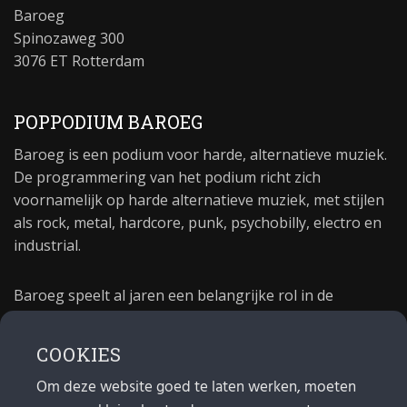
Baroeg
Spinozaweg 300
3076 ET Rotterdam
POPPODIUM BAROEG
Baroeg is een podium voor harde, alternatieve muziek.
De programmering van het podium richt zich
voornamelijk op harde alternatieve muziek, met stijlen
als rock, metal, hardcore, punk, psychobilly, electro en
industrial.
Baroeg speelt al jaren een belangrijke rol in de
culturele sector van Rotterdam. In 1981 begon Baroeg
als open jongerencentrum en in 2021 bestond het
COOKIES
poppodium 40 jaar.
Om deze website goed te laten werken, moeten