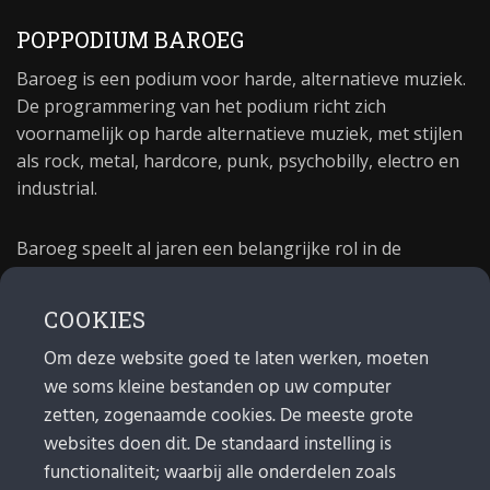
POPPODIUM BAROEG
Baroeg is een podium voor harde, alternatieve muziek.
De programmering van het podium richt zich
voornamelijk op harde alternatieve muziek, met stijlen
als rock, metal, hardcore, punk, psychobilly, electro en
industrial.
Baroeg speelt al jaren een belangrijke rol in de
culturele sector van Rotterdam. In 1981 begon Baroeg
als open jongerencentrum en in 2021 bestond het
COOKIES
poppodium 40 jaar.
Om deze website goed te laten werken, moeten
we soms kleine bestanden op uw computer
MAIL
zetten, zogenaamde cookies. De meeste grote
websites doen dit. De standaard instelling is
Algemeen:
info@baroeg.nl
Bands & boeking: leon@baroeg.nl
functionaliteit; waarbij alle onderdelen zoals