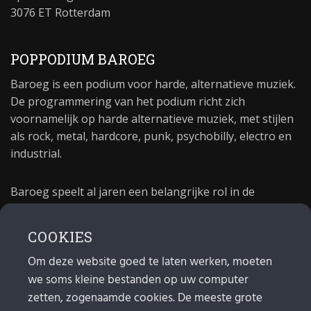
3076 ET Rotterdam
POPPODIUM BAROEG
Baroeg is een podium voor harde, alternatieve muziek.
De programmering van het podium richt zich
voornamelijk op harde alternatieve muziek, met stijlen
als rock, metal, hardcore, punk, psychobilly, electro en
industrial.
Baroeg speelt al jaren een belangrijke rol in de
culturele sector van Rotterdam. In 1981 begon Baroeg
als open jongerencentrum en in 2021 bestond het
COOKIES
poppodium 40 jaar.
Om deze website goed te laten werken, moeten
we soms kleine bestanden op uw computer
MAIL
zetten, zogenaamde cookies. De meeste grote