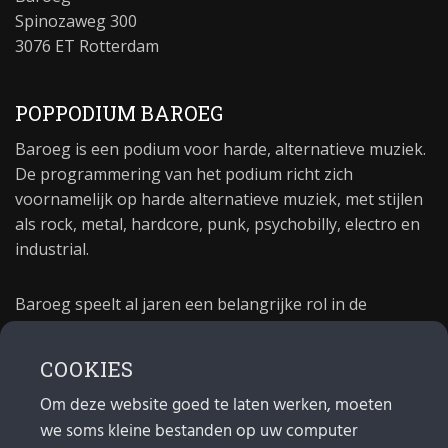
Spinozaweg 300
3076 ET Rotterdam
POPPODIUM BAROEG
Baroeg is een podium voor harde, alternatieve muziek.
De programmering van het podium richt zich
voornamelijk op harde alternatieve muziek, met stijlen
als rock, metal, hardcore, punk, psychobilly, electro en
industrial.
Baroeg speelt al jaren een belangrijke rol in de
culturele sector van Rotterdam. In 1981 begon Baroeg
als open jongerencentrum en in 2021 bestond het
COOKIES
poppodium 40 jaar.
Om deze website goed te laten werken, moeten
we soms kleine bestanden op uw computer
MAIL